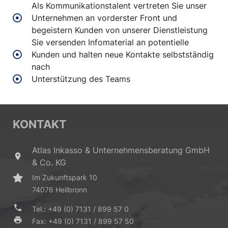
Als Kommunikationstalent vertreten Sie unser
Unternehmen an vorderster Front und
begeistern Kunden von unserer Dienstleistung
Sie versenden Infomaterial an potentielle
Kunden und halten neue Kontakte selbstständig
nach
Unterstützung des Teams
KONTAKT
Atlas Inkasso & Unternehmensberatung GmbH
place
& Co. KG
Im Zukunftspark 10
74076 Heilbronn
phone
Tel.: +49 (0) 7131 / 899 57 0
print
Fax: +49 (0) 7131 / 899 57 50