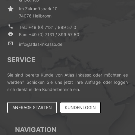
Im Zukunftspark 10
74076 Heilbronn
phone
Tel.: +49 (0) 7131 / 899 57 0
print
Fax: +49 (0) 7131 / 899 57 50
mail_outline
info@atlas-inkasso.de
SERVICE
Sie sind bereits Kunde von Atlas Inkasso oder möchten es
werden? Schicken Sie uns jetzt Ihre Anfrage oder loggen
sich direkt in den Kundenbereich ein.
ANFRAGE STARTEN
KUNDENLOGIN
NAVIGATION