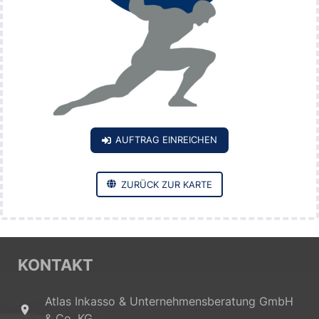
AUFTRAG EINREICHEN
ZURÜCK ZUR KARTE
KONTAKT
Atlas Inkasso & Unternehmensberatung GmbH
place
& Co. KG